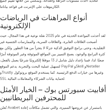
لتحديد أحدث مستويات النزاهة والعدالة، ويمكنني من خلالها تقييم جميع
الكازينوهات على الإنترنت في قواعد بياناتنا.
أنواع المراهنات في الرياضات
الإلكترونية
لقد أحدثت المواعدة الحديثة في عام 2025 نقلة نوعية في هذا المجال، حيث
أصبحت العلاقات العابرة، والعلاقات السرية، والممارسات الجنسية غير
التقليدية، وحتى برامج التوفيق الذكية جزءًا لا يتجزأ من هذا التطور. ولكن مع
كثرة البرامج والوعود، يصبح التمييز بين المواقع الموثوقة وغير الموثوقة أمرًا
صعبًا. لذا، قمنا بإعداد دليل شامل لـ 13 موقعًا إلكترونيًا شرعيًا يعمل بالفعل،
لتسهيل عملية البحث والتجربة. يدعم الموقع PayPal وSkrill وNeteller
وTrustly وغيرها من خيارات الدفع الرئيسية. كما يستخدم الموقع بروتوكول
SSL لحماية بيانات الشركاء والمعاملات المالية.
أفابيت سبورتس بوك – الخيار الأمثل
للمحترفين البريطانيين
تُعلن Avabet باستمرار عن عروضها المميزة، والتي تشمل مكافآت إعادة