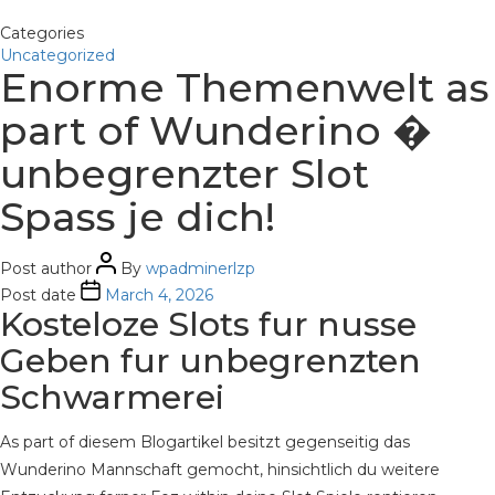
Categories
Uncategorized
Enorme Themenwelt as
part of Wunderino �
unbegrenzter Slot
Spass je dich!
Post author
By
wpadminerlzp
Post date
March 4, 2026
Kosteloze Slots fur nusse
Geben fur unbegrenzten
Schwarmerei
As part of diesem Blogartikel besitzt gegenseitig das
Wunderino Mannschaft gemocht, hinsichtlich du weitere