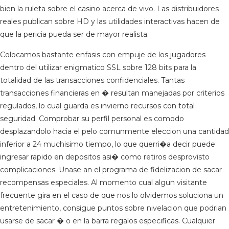
bien la ruleta sobre el casino acerca de vivo. Las distribuidores
reales publican sobre HD y las utilidades interactivas hacen de
que la pericia pueda ser de mayor realista.
Colocamos bastante enfasis con empuje de los jugadores
dentro del utilizar enigmatico SSL sobre 128 bits para la
totalidad de las transacciones confidenciales. Tantas
transacciones financieras en � resultan manejadas por criterios
regulados, lo cual guarda es invierno recursos con total
seguridad. Comprobar su perfil personal es comodo
desplazandolo hacia el pelo comunmente eleccion una cantidad
inferior a 24 muchisimo tiempo, lo que querri�a decir puede
ingresar rapido en depositos asi� como retiros desprovisto
complicaciones. Unase an el programa de fidelizacion de sacar
recompensas especiales. Al momento cual algun visitante
frecuente gira en el caso de que nos lo olvidemos soluciona un
entretenimiento, consigue puntos sobre nivelacion que podrian
usarse de sacar � o en la barra regalos especificas. Cualquier