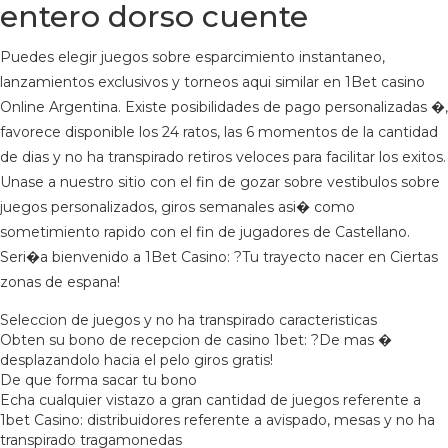
entero dorso cuente
Puedes elegir juegos sobre esparcimiento instantaneo,
lanzamientos exclusivos y torneos aqui similar en 1Bet casino
Online Argentina. Existe posibilidades de pago personalizadas �,
favorece disponible los 24 ratos, las 6 momentos de la cantidad
de dias y no ha transpirado retiros veloces para facilitar los exitos.
Unase a nuestro sitio con el fin de gozar sobre vestibulos sobre
juegos personalizados, giros semanales asi� como
sometimiento rapido con el fin de jugadores de Castellano.
Seri�a bienvenido a 1Bet Casino: ?Tu trayecto nacer en Ciertas
zonas de espana!
Seleccion de juegos y no ha transpirado caracteristicas
Obten su bono de recepcion de casino 1bet: ?De mas �
desplazandolo hacia el pelo giros gratis!
De que forma sacar tu bono
Echa cualquier vistazo a gran cantidad de juegos referente a
1bet Casino: distribuidores referente a avispado, mesas y no ha
transpirado tragamonedas