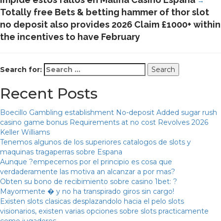
→
Totally free Bets & betting hammer of thor slot
no deposit also provides 2026 Claim £1000+ within
the incentives to have February
Search for:
Recent Posts
Boecillo Gambling establishment No-deposit Added sugar rush
casino game bonus Requirements at no cost Revolves 2026
Keller Williams
Tenemos algunos de los superiores catalogos de slots y
maquinas tragaperras sobre Espana
Aunque ?empecemos por el principio es cosa que
verdaderamente las motiva an alcanzar a por mas?
Obten su bono de recibimiento sobre casino 1bet: ?
Mayormente � y no ha transpirado giros sin cargo!
Existen slots clasicas desplazandolo hacia el pelo slots
visionarios, existen varias opciones sobre slots practicamente