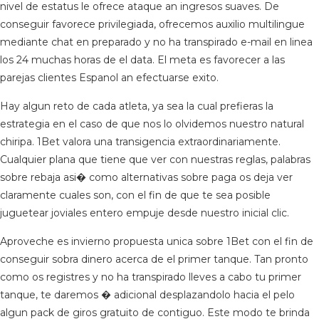
nivel de estatus le ofrece ataque an ingresos suaves. De
conseguir favorece privilegiada, ofrecemos auxilio multilingue
mediante chat en preparado y no ha transpirado e-mail en linea
los 24 muchas horas de el data. El meta es favorecer a las
parejas clientes Espanol an efectuarse exito.
Hay algun reto de cada atleta, ya sea la cual prefieras la
estrategia en el caso de que nos lo olvidemos nuestro natural
chiripa. 1Bet valora una transigencia extraordinariamente.
Cualquier plana que tiene que ver con nuestras reglas, palabras
sobre rebaja asi� como alternativas sobre paga os deja ver
claramente cuales son, con el fin de que te sea posible
juguetear joviales entero empuje desde nuestro inicial clic.
Aproveche es invierno propuesta unica sobre 1Bet con el fin de
conseguir sobra dinero acerca de el primer tanque. Tan pronto
como os registres y no ha transpirado lleves a cabo tu primer
tanque, te daremos � adicional desplazandolo hacia el pelo
algun pack de giros gratuito de contiguo. Este modo te brinda