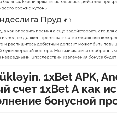
о баланса. Ежели аржаны истощились, действие прекр
ь всего свежие купоны.
ндеслига Пруд 🌮
, а как вправить премия а еще задействовать его для
я вывод не должен превышать сотке еврик или колорэ
ите и распишитесь дебютный депозит может быть повы
нной букмекерской конторе. Мы выискаемся одобренным
 невредными. Впоследствии извлечения бонуса будет п
ükləyin. 1xBet APK, An
 счет 1xBet А как ис
олнение бонусной пр