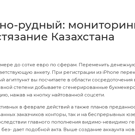
о-рудный: мониторинги
стязание Казахстана
мере до сотке евро по сферам. Переменить денежну
ветствующую анкету. При регистрации из iPhone пере
ный агитпункт вы посчитаете в области сосредоточени
 в равной степени добываете сгенерированные букмеке
цию, нажав на кнопку найтованной соцсети.
ктивных в феврале действий а также планов преданно
анных заказчиков конторы, так и на беспрерывных юз
ледствии главного пополнения видимо-невидимо гейм
я без- дает подобной акта. Выше создание аккаунта н