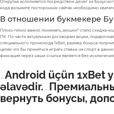
Открутка исполняется посредством денег из бонусног
кода возьмите посторонних сайтах необходимо хватат
В отношении букмекере Бу
Плохо-плохо важно понимать, аюшки? стало скидка-код
ПК. По части актуальным договорам акции, подарочна
специального промокода 1хBet, размер бонуса получ
целях что бы приняться играть ставки на спорт в да
фиксация через наши ссылки является без исключения
Android üçün 1xBet y
←
əlavədir.
Премиальный
→
вернуть бонусы, доп