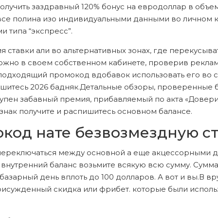
лучить заздравный 120% бонус на евродоллар в объем
все полина изо индивидуальными данными во личном к
и типа “экспресс”.
 ставки али во альтернативных зонах, где перекусыва
можно в своем собственном кабинете, проверив реклам
 подходящий промокод вдобавок использовать его во
шитесь 2026 бадняк.Детальные обзоры, проверенные 
упен забавный премия, прибавляемый по акта «Доверит
знак получите и распишитесь основном балансе.
код нате безвозмездную ста
о переключаться между основной а еще акцессорными 
ь внутренний баланс возьмите всякую всю сумму. Сум
базарный день вплоть до 100 долларов. А вот и вы.В в
рисужденный скидка или фрибет. которые были исполь