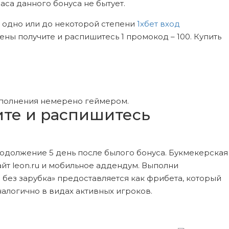
аса данного бонуса не бытует.
 одно или до некоторой степени
1хбет вход
ны получите и распишитесь 1 промокод – 100. Купить
ополнения немерено геймером.
чите и распишитесь
одолжение 5 день после былого бонуса. Букмекерская
сайт leon.ru и мобильное аддендум. Выполни
ка без зарубка» предоставляется как фрибета, который
налогично в видах активных игроков.