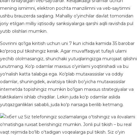
bilan ishlaydigan veb-saytlardir. Kelajakdagi sharhlar uchun
mening ismimni, elektron pochta manzilimni va veb-saytimni
ushbu brauzerda saqlang. Mahalliy o'yinchilar davlat tomonidan
joriy etilgan milliy iqtisodiy sanksiyalarga qarshi aqlli ravishda pul
yutib olishlari mumkin.
Sovrinni qo'lga kiritish uchun uni 7 kun ichida kamida 35 barobar
ko'proq pul tikishingiz kerak. Agar muvaffaqiyat tufayli ularni
yechib ololmasangiz, shunchaki yutuqlaringizga murojaat qilishni
unutmang. Ko'p odamlar maxsus o'yinlarni yoqtirishadi va bu
yo'nalish katta talabga ega. Ko'plab mutaxassislar va oddiy
odamlar, shuningdek, aviatsiya tikish bo'yicha mutaxassislar
internetda topishingiz mumkin bo'lgan maxsus strategiyalar va
taktikalarni ishlab chiqdilar. Lekin juda ko'p odamlar aslida
yutqazganliklari sababli, juda ko'p narsaga berilib ketmang.
Siz telefoningiz sozlamalariga o'tishingiz va ilovalarni
o'rnatishga ruxsat berishingiz mumkin. Jonli pul tikish – bu real
vaqt rejimida bo'lib o'tadigan voqealarga pul tikish. Siz o'yin