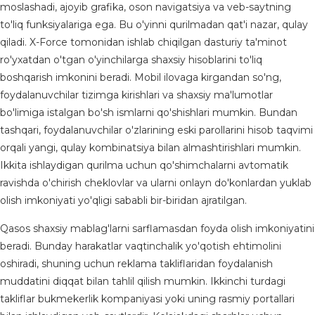
moslashadi, ajoyib grafika, oson navigatsiya va veb-saytning
to'liq funksiyalariga ega. Bu o'yinni qurilmadan qat'i nazar, qulay
qiladi. X-Force tomonidan ishlab chiqilgan dasturiy ta'minot
ro'yxatdan o'tgan o'yinchilarga shaxsiy hisoblarini to'liq
boshqarish imkonini beradi. Mobil ilovaga kirgandan so'ng,
foydalanuvchilar tizimga kirishlari va shaxsiy ma'lumotlar
bo'limiga istalgan bo'sh ismlarni qo'shishlari mumkin. Bundan
tashqari, foydalanuvchilar o'zlarining eski parollarini hisob taqvimi
orqali yangi, qulay kombinatsiya bilan almashtirishlari mumkin.
Ikkita ishlaydigan qurilma uchun qo'shimchalarni avtomatik
ravishda o'chirish cheklovlar va ularni onlayn do'konlardan yuklab
olish imkoniyati yo'qligi sababli bir-biridan ajratilgan.
Qasos shaxsiy mablag'larni sarflamasdan foyda olish imkoniyatini
beradi. Bunday harakatlar vaqtinchalik yo'qotish ehtimolini
oshiradi, shuning uchun reklama takliflaridan foydalanish
muddatini diqqat bilan tahlil qilish mumkin. Ikkinchi turdagi
takliflar bukmekerlik kompaniyasi yoki uning rasmiy portallari