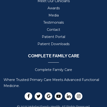
Meet Our Clinicians
Awards
Media
Testimonials
Contact
Patient Portal
Patient Downloads
COMPLETE FAMILY CARE
Complete Family Care
Where Trusted Primary Care Meets Advanced Functional
Medicine.
© 2025 Hobdari Family Health, All Rights Reserved.