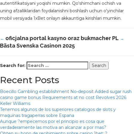
autentifikatsiyani yoqishi mumkin. Qo'shimchani ochish va
uning afzalliklaridan foydalanishni boshlash uchun o'yinchilar
mobil versiyada 1xBet onlayn akkauntiga kirishlari mumkin.
oficjalna portal kasyno oraz bukmacher PL
←
→
Bästa Svenska Casinon 2025
Search for:
Recent Posts
Boecillo Gambling establishment No-deposit Added sugar rush
casino game bonus Requirements at no cost Revolves 2026
Keller Williams
Tenemos algunos de los superiores catalogos de slots y
maquinas tragaperras sobre Espana
Aunque ?empecemos por el principio es cosa que
verdaderamente las motiva an alcanzar a por mas?
Obten su bono de recibimiento sobre casino 1bet: ?