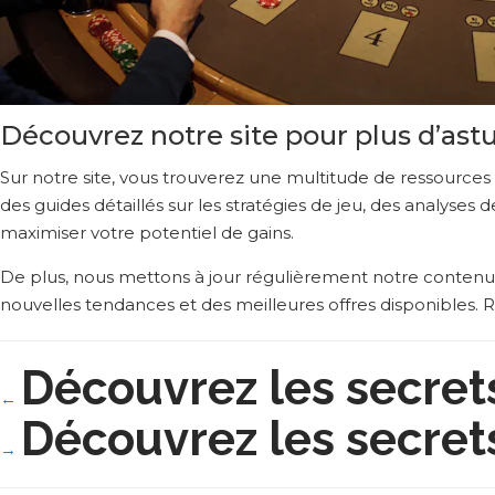
Découvrez notre site pour plus d’ast
Sur notre site, vous trouverez une multitude de ressource
des guides détaillés sur les stratégies de jeu, des analyses 
maximiser votre potentiel de gains.
De plus, nous mettons à jour régulièrement notre contenu p
nouvelles tendances et des meilleures offres disponibles.
Découvrez les secret
←
Découvrez les secret
→