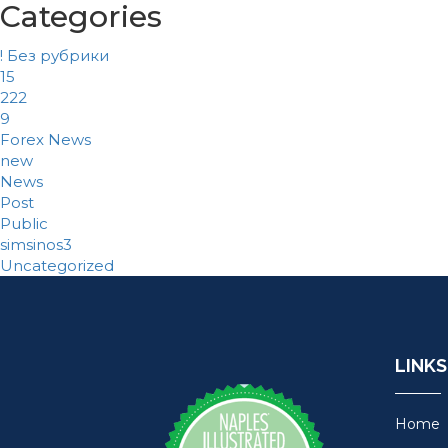
Categories
! Без рубрики
15
222
9
Forex News
new
News
Post
Public
simsinos3
Uncategorized
LINKS
Home