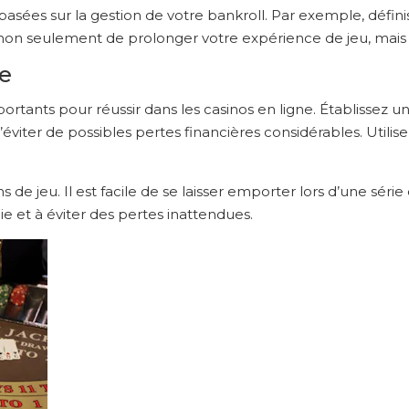
 basées sur la gestion de votre bankroll. Par exemple, défin
non seulement de prolonger votre expérience de jeu, mais a
ce
portants pour réussir dans les casinos en ligne. Établissez 
viter de possibles pertes financières considérables. Utilis
s de jeu. Il est facile de se laisser emporter lors d’une sér
ie et à éviter des pertes inattendues.