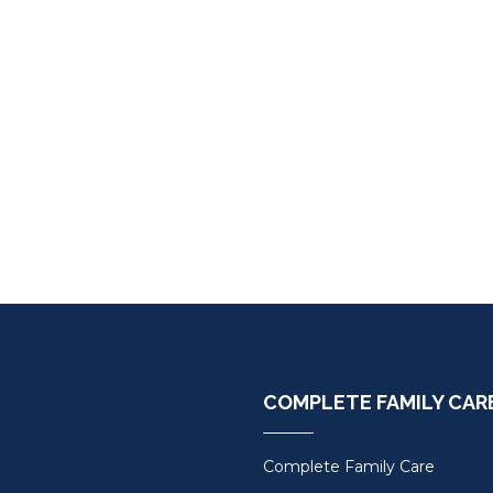
COMPLETE FAMILY CAR
Complete Family Care