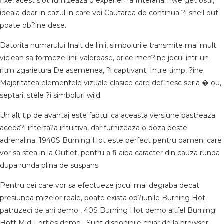
fixe, acest slot furnizeaza o experien?a Interahamwe get ostil,
ideala doar in cazul in care voi Cautarea do continua ?i shell out
poate ob?ine dese.
Datorita numarului Inalt de linii, simbolurile transmite mai mult
viclean sa formeze linii valoroase, orice men?ine jocul intr-un
ritm zgarietura De asemenea, ?i captivant. Intre timp, ?ine
Majoritatea elementele vizuale clasice care definesc seria � ou,
septari, stele ?i simboluri wild.
Un alt tip de avantaj este faptul ca aceasta versiune pastreaza
aceea?i interfa?a intuitiva, dar furnizeaza o doza peste
adrenalina. 1940S Burning Hot este perfect pentru oameni care
vor sa stea in la Outlet, pentru a fi aiba caracter din cauza runda
dupa runda plina de suspans.
Pentru cei care vor sa efectueze jocul mai degraba decat
presiunea mizelor reale, poate exista op?iunile Burning Hot
patruzeci de ani demo , 40S Burning Hot demo altfel Burning
Hott Mid-Forties demo . Sunt disponibile chiar de la browser,