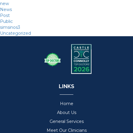
new
News
Post
Public
simsinos3
Uncategorized
LINKS
Home
About Us
General Services
Meet Our Clinicians