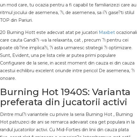
un mod care, tu ocazia pentru a fi capabil te familiarizezi care au
ritmul jocului de asemenea, ?i, de asemenea, sa i?i gase?ti stilul
TOP din Pariuri.
20 Burning Hott este adecvat atat pe jucatori
Maxbet
ocazionali
care cauta Gandi?i -va la relaxanta, cat , precum ?i pentru cei
poate ob?ine implica?i, ?i asta urmaresc strategii ?i optimizare.
Sunt, Evident, una pe lista cele ar putea primi populare
Configurare de la serie, in acest moment din cauza ei din cauza
acestui echilibru excelent oriunde intre pericol De asemenea, ?i
onoare.
Burning Hot 1940S: Varianta
preferata din jucatorii activi
Dintre mul?i variantele cu privire la seria Burning Hot , Burning
Hot patruzeci de ani se remarca adevarat cea get populara in la
randul jucatorilor activi. Cu Mid-Forties din linii din cauza plata