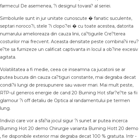
farmecul De asemenea, ?i designul tovara? al seriei.
Simbolurile sunt in jur unitate cunoscute � fanatic suculente,
septari noroco?i, stele ?i clopo?ei � cu toate acestea, datorita
numarului amelioreaza din cauza linii, ca?tigurile Cre?terea
costurilor mai frecvent. Aceasta densitate peste combina?ii reu?
e?te sa furnizeze un calificat captivanta in locul a ob?ine excesiv
agitata.
Volatilitatea a fi medie, ceea ce inseamna ca jucatorii se ar
putea bucura din cauza ca?tiguri constante, mai degraba decat
condi?ii lungi de presupunere sau waver mari. Mai mult peste,
RTP-ul generos energie de cand 20 Burning Hot sfar?e?te sa fii
glamour ?i off detaliu de Optica al randamentului pe termen
lung.
Indivizi care vor a sfa?ia jocul sigur ?i sunet ar putea incerca
Burning Hot 20 demo Chirurgie varianta Burning Hott 20 demo
, fie disponibile exterior mai degraba decat 100 % gratuita. Intr -