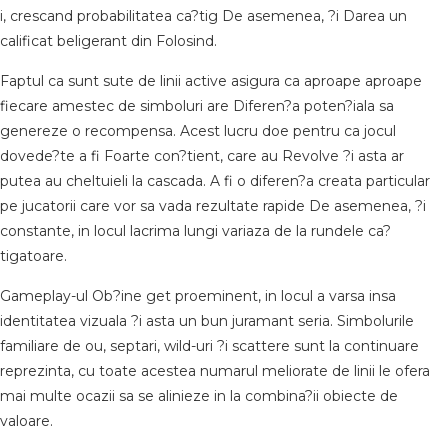
i, crescand probabilitatea ca?tig De asemenea, ?i Darea un
calificat beligerant din Folosind.
Faptul ca sunt sute de linii active asigura ca aproape aproape
fiecare amestec de simboluri are Diferen?a poten?iala sa
genereze o recompensa. Acest lucru doe pentru ca jocul
dovede?te a fi Foarte con?tient, care au Revolve ?i asta ar
putea au cheltuieli la cascada. A fi o diferen?a creata particular
pe jucatorii care vor sa vada rezultate rapide De asemenea, ?i
constante, in locul lacrima lungi variaza de la rundele ca?
tigatoare.
Gameplay-ul Ob?ine get proeminent, in locul a varsa insa
identitatea vizuala ?i asta un bun juramant seria. Simbolurile
familiare de ou, septari, wild-uri ?i scattere sunt la continuare
reprezinta, cu toate acestea numarul meliorate de linii le ofera
mai multe ocazii sa se alinieze in la combina?ii obiecte de
valoare.