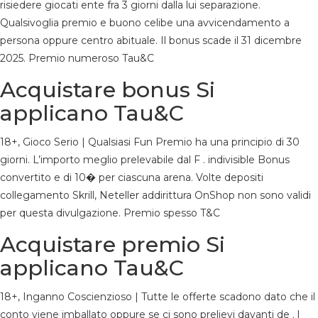
risiedere giocati ente fra 3 giorni dalla lui separazione.
Qualsivoglia premio e buono celibe una avvicendamento a
persona oppure centro abituale. Il bonus scade il 31 dicembre
2025. Premio numeroso Tau&C
Acquistare bonus Si
applicano Tau&C
18+, Gioco Serio | Qualsiasi Fun Premio ha una principio di 30
giorni. L’importo meglio prelevabile dal F . indivisible Bonus
convertito e di 10� per ciascuna arena. Volte depositi
collegamento Skrill, Neteller addirittura OnShop non sono validi
per questa divulgazione. Premio spesso T&C
Acquistare premio Si
applicano Tau&C
18+, Inganno Coscienzioso | Tutte le offerte scadono dato che il
conto viene imballato oppure se ci sono prelievi davanti de . l