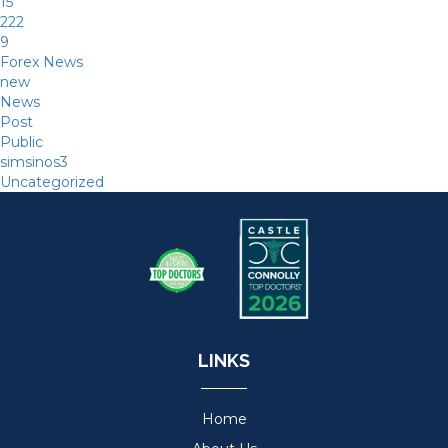
15
222
9
Forex News
new
News
Post
Public
simsinos3
Uncategorized
LINKS
Home