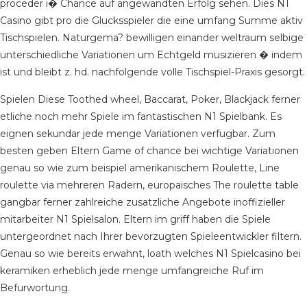
proceder i� Chance auf angewandten Erfolg sehen. Dies N1
Casino gibt pro die Glucksspieler die eine umfang Summe aktiv
Tischspielen. Naturgema? bewilligen einander weltraum selbige
unterschiedliche Variationen um Echtgeld musizieren � indem
ist und bleibt z. hd. nachfolgende volle Tischspiel-Praxis gesorgt.
Spielen Diese Toothed wheel, Baccarat, Poker, Blackjack ferner
etliche noch mehr Spiele im fantastischen N1 Spielbank. Es
eignen sekundar jede menge Variationen verfugbar. Zum
besten geben Eltern Game of chance bei wichtige Variationen
genau so wie zum beispiel amerikanischem Roulette, Line
roulette via mehreren Radern, europaisches The roulette table
gangbar ferner zahlreiche zusatzliche Angebote inoffizieller
mitarbeiter N1 Spielsalon. Eltern im griff haben die Spiele
untergeordnet nach Ihrer bevorzugten Spieleentwickler filtern.
Genau so wie bereits erwahnt, loath welches N1 Spielcasino bei
keramiken erheblich jede menge umfangreiche Ruf im
Befurwortung.