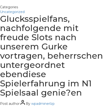
Categories
Uncategorized
Glucksspielfans,
nachfolgende mit
freude Slots nach
unserem Gurke
vortragen, beherrschen
untergeordnet
ebendiese
Spielerfahrung im N1
Spielsaal genie?en
Post author
By
wpadminerlzp