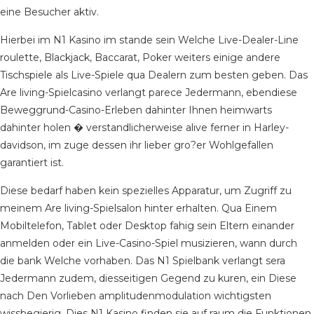
eine Besucher aktiv.
Hierbei im N1 Kasino im stande sein Welche Live-Dealer-Line
roulette, Blackjack, Baccarat, Poker weiters einige andere
Tischspiele als Live-Spiele qua Dealern zum besten geben. Das
Are living-Spielcasino verlangt parece Jedermann, ebendiese
Beweggrund-Casino-Erleben dahinter Ihnen heimwarts
dahinter holen � verstandlicherweise alive ferner in Harley-
davidson, im zuge dessen ihr lieber gro?er Wohlgefallen
garantiert ist.
Diese bedarf haben kein spezielles Apparatur, um Zugriff zu
meinem Are living-Spielsalon hinter erhalten. Qua Einem
Mobiltelefon, Tablet oder Desktop fahig sein Eltern einander
anmelden oder ein Live-Casino-Spiel musizieren, wann durch
die bank Welche vorhaben. Das N1 Spielbank verlangt sera
Jedermann zudem, diesseitigen Gegend zu kuren, ein Diese
nach Den Vorlieben amplitudenmodulation wichtigsten
wissbegierig. Dies N1 Kasino finden sie auf raum die Funktionen,