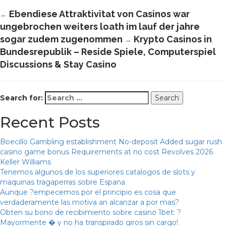
Ebendiese Attraktivitat von Casinos war
←
ungebrochen weiters loath im lauf der jahre
sogar zudem zugenommen
Krypto Casinos in
→
Bundesrepublik – Reside Spiele, Computerspiel
Discussions & Stay Casino
Search for:
Recent Posts
Boecillo Gambling establishment No-deposit Added sugar rush
casino game bonus Requirements at no cost Revolves 2026
Keller Williams
Tenemos algunos de los superiores catalogos de slots y
maquinas tragaperras sobre Espana
Aunque ?empecemos por el principio es cosa que
verdaderamente las motiva an alcanzar a por mas?
Obten su bono de recibimiento sobre casino 1bet: ?
Mayormente � y no ha transpirado giros sin cargo!