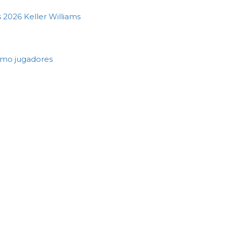
2026 Keller Williams
como jugadores