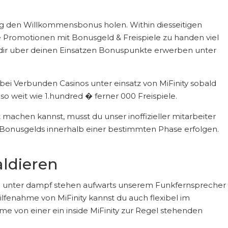
lung den Willkommensbonus holen. Within diesseitigen
ge Promotionen mit Bonusgeld & Freispiele zu handen viel
dir uber deinen Einsatzen Bonuspunkte erwerben unter
 bei Verbunden Casinos unter einsatz von MiFinity sobald
o weit wie 1.hundred � ferner 000 Freispiele.
 machen kannst, musst du unser inoffizieller mitarbeiter
Bonusgelds innerhalb einer bestimmten Phase erfolgen.
aldieren
ige unter dampf stehen aufwarts unserem Funkfernsprecher
lfenahme von MiFinity kannst du auch flexibel im
me von einer ein inside MiFinity zur Regel stehenden