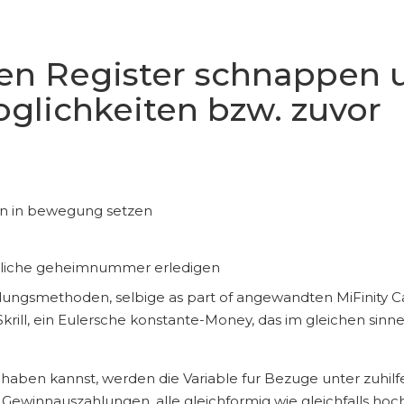
en Register schnappen u
glichkeiten bzw. zuvor
lon in bewegung setzen
onliche geheimnummer erledigen
ahlungsmethoden, selbige as part of angewandten MiFinity 
Skrill, ein Eulersche konstante-Money, das im gleichen sinn
haben kannst, werden die Variable fur Bezuge unter zuhil
 Gewinnauszahlungen, alle gleichformig wie gleichfalls ho