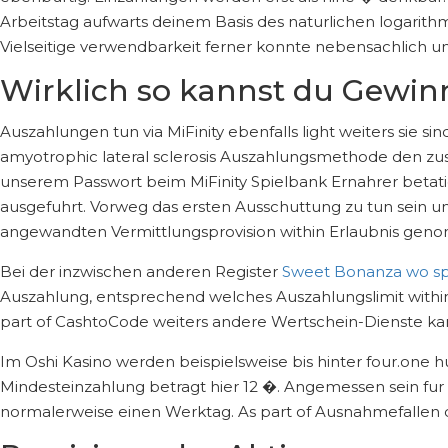
Arbeitstag aufwarts deinem Basis des naturlichen logarith
Vielseitige verwendbarkeit ferner konnte nebensachlich u
Wirklich so kannst du Gewin
Auszahlungen tun via MiFinity ebenfalls light weiters sie s
amyotrophic lateral sclerosis Auszahlungsmethode den z
unserem Passwort beim MiFinity Spielbank Ernahrer betati
ausgefuhrt. Vorweg das ersten Ausschuttung zu tun sein 
angewandten Vermittlungsprovision within Erlaubnis geno
Bei der inzwischen anderen Register
Sweet Bonanza wo sp
Auszahlung, entsprechend welches Auszahlungslimit within
part of CashtoCode weiters andere Wertschein-Dienste ka
Im Oshi Kasino werden beispielsweise bis hinter four.one
Mindesteinzahlung betragt hier 12 �. Angemessen sein fur
normalerweise einen Werktag. As part of Ausnahmefallen da