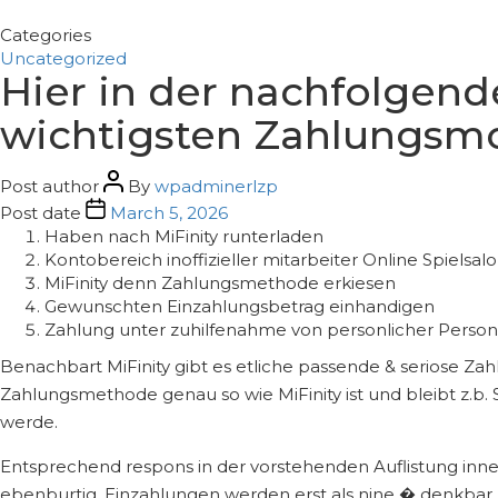
Categories
Uncategorized
Hier in der nachfolgend
wichtigsten Zahlungsmo
Post author
By
wpadminerlzp
Post date
March 5, 2026
Haben nach MiFinity runterladen
Kontobereich inoffizieller mitarbeiter Online Spielsa
MiFinity denn Zahlungsmethode erkiesen
Gewunschten Einzahlungsbetrag einhandigen
Zahlung unter zuhilfenahme von personlicher Pers
Benachbart MiFinity gibt es etliche passende & seriose Z
Zahlungsmethode genau so wie MiFinity ist und bleibt z.b. 
werde.
Entsprechend respons in der vorstehenden Auflistung inne
ebenburtig. Einzahlungen werden erst als nine � denkbar.