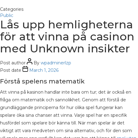
Categories
Public
Lås upp hemligheterna
för att vinna på casinon
med Unknown insikter
Post author
By
wpadminerlzp
Post date
March 1, 2026
Förstå spelens matematik
Att vinna på kasinon handlar inte bara om tur; det är också en
fråga om matematik och sannolikhet. Genom att förstå de
grundläggande principerna för hur olika spel fungerar kan
spelare öka sina chanser att vinna. Varje spel har en specifik
husfördel som spelare bör känna till. När man spelar är det
viktigt att vara medveten om sina alternativ, och för den som