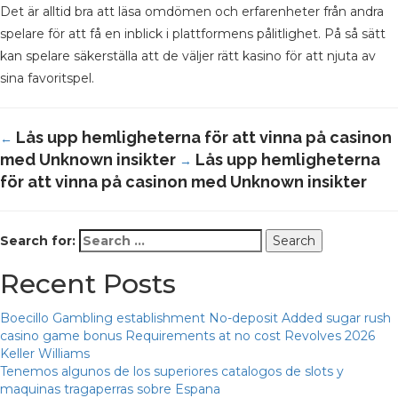
Det är alltid bra att läsa omdömen och erfarenheter från andra
spelare för att få en inblick i plattformens pålitlighet. På så sätt
kan spelare säkerställa att de väljer rätt kasino för att njuta av
sina favoritspel.
Lås upp hemligheterna för att vinna på casinon
←
med Unknown insikter
Lås upp hemligheterna
→
för att vinna på casinon med Unknown insikter
Search for:
Recent Posts
Boecillo Gambling establishment No-deposit Added sugar rush
casino game bonus Requirements at no cost Revolves 2026
Keller Williams
Tenemos algunos de los superiores catalogos de slots y
maquinas tragaperras sobre Espana