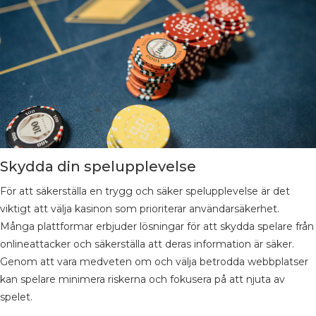
Skydda din spelupplevelse
För att säkerställa en trygg och säker spelupplevelse är det
viktigt att välja kasinon som prioriterar användarsäkerhet.
Många plattformar erbjuder lösningar för att skydda spelare från
onlineattacker och säkerställa att deras information är säker.
Genom att vara medveten om och välja betrodda webbplatser
kan spelare minimera riskerna och fokusera på att njuta av
spelet.