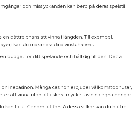
ramgångar och misslyckanden kan bero på deras spelstil
e en bättre chans att vinna i längden. Till exempel,
layer) kan du maximera dina vinstchanser.
 en budget för ditt spelande och håll dig till den. Detta
av onlinecasinon. Många casinon erbjuder välkomstbonusar,
eter att vinna utan att riskera mycket av dina egna pengar.
kan ta ut. Genom att förstå dessa villkor kan du bättre