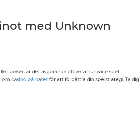
casinot med Unknown
ller poker, är det avgörande att veta hur varje spel
on om
casino på nätet
för att förbättra din spelstrategi. Ta dig