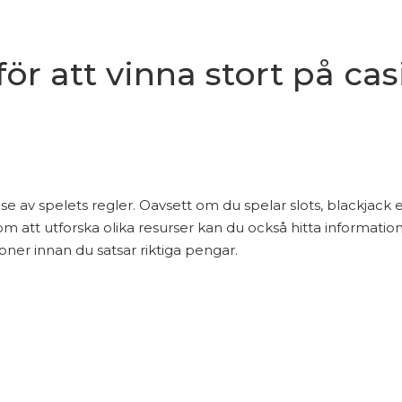
för att vinna stort på 
se av spelets regler. Oavsett om du spelar slots, blackjack e
om att utforska olika resurser kan du också hitta informati
oner innan du satsar riktiga pengar.