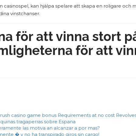
m casinospel, kan hjälpa spelare att skapa en roligare och
 dina vinstchanser.
a för att vinna stort 
ligheterna för att vi
rush casino game bonus Requirements at no cost Revolves 
aquinas tragaperras sobre Espana
ramente las motiva an alcanzar a por mas?
nte � y no ha transpirado giros sin cargo!