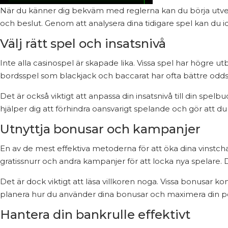
När du känner dig bekväm med reglerna kan du börja utveck
och beslut. Genom att analysera dina tidigare spel kan du id
Välj rätt spel och insatsnivå
Inte alla casinospel är skapade lika. Vissa spel har högre u
bordsspel som blackjack och baccarat har ofta bättre odds
Det är också viktigt att anpassa din insatsnivå till din spelb
hjälper dig att förhindra oansvarigt spelande och gör att d
Utnyttja bonusar och kampanjer
En av de mest effektiva metoderna för att öka dina vinstc
gratissnurr och andra kampanjer för att locka nya spelare.
Det är dock viktigt att läsa villkoren noga. Vissa bonusar
planera hur du använder dina bonusar och maximera din pot
Hantera din bankrulle effektivt