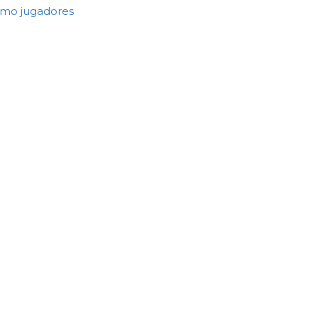
como jugadores