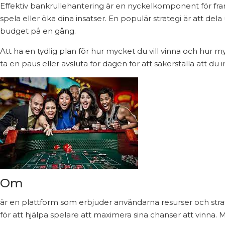
Effektiv bankrullehantering är en nyckelkomponent för framg
spela eller öka dina insatser. En populär strategi är att dela
budget på en gång.
Att ha en tydlig plan för hur mycket du vill vinna och hur my
ta en paus eller avsluta för dagen för att säkerställa att du i
Om
är en plattform som erbjuder användarna resurser och strat
för att hjälpa spelare att maximera sina chanser att vinna.