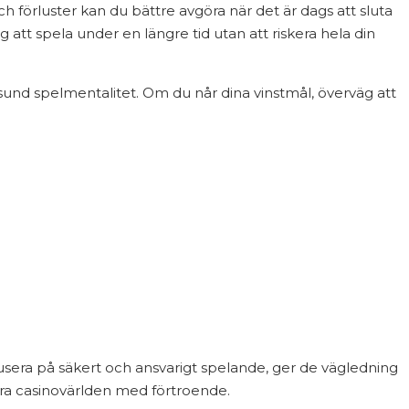
 förluster kan du bättre avgöra när det är dags att sluta
ig att spela under en längre tid utan att riskera hela din
en sund spelmentalitet. Om du når dina vinstmål, överväg att
usera på säkert och ansvarigt spelande, ger de vägledning
gera casinovärlden med förtroende.