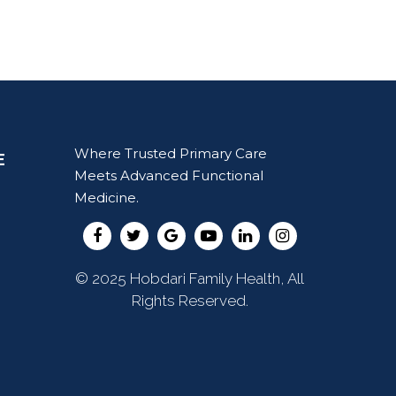
Where Trusted Primary Care
E
Meets Advanced Functional
Medicine.
© 2025 Hobdari Family Health, All
Rights Reserved.