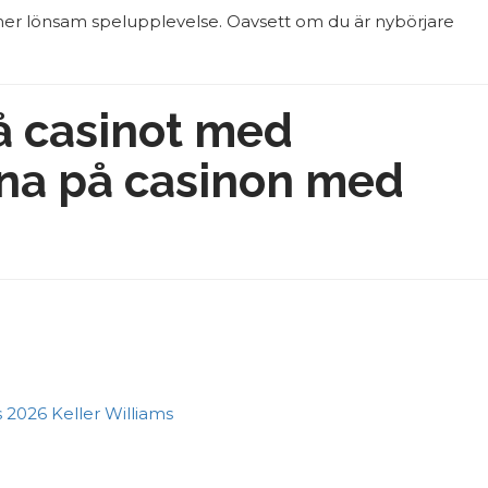
 mer lönsam spelupplevelse. Oavsett om du är nybörjare
på casinot med
nna på casinon med
2026 Keller Williams