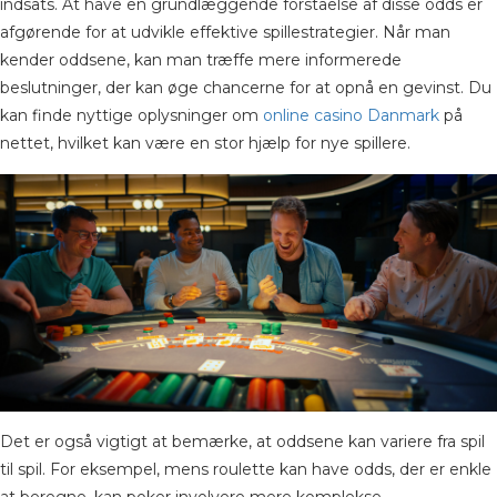
indsats. At have en grundlæggende forståelse af disse odds er
afgørende for at udvikle effektive spillestrategier. Når man
kender oddsene, kan man træffe mere informerede
beslutninger, der kan øge chancerne for at opnå en gevinst. Du
kan finde nyttige oplysninger om
online casino Danmark
på
nettet, hvilket kan være en stor hjælp for nye spillere.
Det er også vigtigt at bemærke, at oddsene kan variere fra spil
til spil. For eksempel, mens roulette kan have odds, der er enkle
at beregne, kan poker involvere mere komplekse