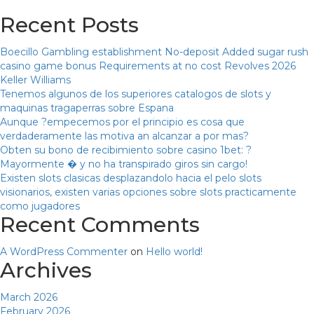
Recent Posts
Boecillo Gambling establishment No-deposit Added sugar rush
casino game bonus Requirements at no cost Revolves 2026
Keller Williams
Tenemos algunos de los superiores catalogos de slots y
maquinas tragaperras sobre Espana
Aunque ?empecemos por el principio es cosa que
verdaderamente las motiva an alcanzar a por mas?
Obten su bono de recibimiento sobre casino 1bet: ?
Mayormente � y no ha transpirado giros sin cargo!
Existen slots clasicas desplazandolo hacia el pelo slots
visionarios, existen varias opciones sobre slots practicamente
como jugadores
Recent Comments
A WordPress Commenter
on
Hello world!
Archives
March 2026
February 2026