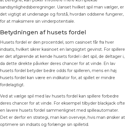
sandsynlighedsberegninger. Uanset hvilket spil man vælger, er
det vigtigt at undersøge og forstå, hvordan oddsene fungerer,
for at maksimere sin vinderpotentiale.
Betydningen af husets fordel
Husets fordel er den procentdel, som casinoet får fra hver
indsats, hvilket sikrer kasinoet en langsigtet gevinst. For spillere
er det afgørende at kende husets fordel i det spil, de deltager i,
da dette direkte påvirker deres chancer for at vinde. En lav
husets fordel betyder bedre odds for spilleren, mens en høj
husets fordel kan være en indikator for, at spillet er mindre
fordelagtigt.
Ved at vælge spil med lav husets fordel kan spillere forbedre
deres chancer for at vinde. For eksempel tilbyder blackjack ofte
en lavere husets fordel sammenlignet med spilleautomater.
Det er derfor en strategi, man kan overveje, hvis man ønsker at
optimere sin indsats og forlænge sin spilletid.