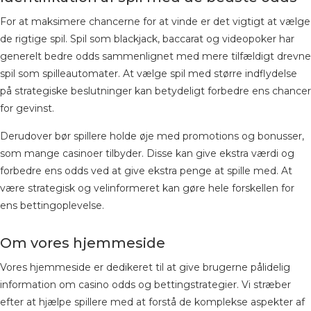
For at maksimere chancerne for at vinde er det vigtigt at vælge
de rigtige spil. Spil som blackjack, baccarat og videopoker har
generelt bedre odds sammenlignet med mere tilfældigt drevne
spil som spilleautomater. At vælge spil med større indflydelse
på strategiske beslutninger kan betydeligt forbedre ens chancer
for gevinst.
Derudover bør spillere holde øje med promotions og bonusser,
som mange casinoer tilbyder. Disse kan give ekstra værdi og
forbedre ens odds ved at give ekstra penge at spille med. At
være strategisk og velinformeret kan gøre hele forskellen for
ens bettingoplevelse.
Om vores hjemmeside
Vores hjemmeside er dedikeret til at give brugerne pålidelig
information om casino odds og bettingstrategier. Vi stræber
efter at hjælpe spillere med at forstå de komplekse aspekter af