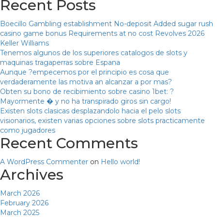
Recent Posts
Boecillo Gambling establishment No-deposit Added sugar rush
casino game bonus Requirements at no cost Revolves 2026
Keller Williams
Tenemos algunos de los superiores catalogos de slots y
maquinas tragaperras sobre Espana
Aunque ?empecemos por el principio es cosa que
verdaderamente las motiva an alcanzar a por mas?
Obten su bono de recibimiento sobre casino 1bet: ?
Mayormente � y no ha transpirado giros sin cargo!
Existen slots clasicas desplazandolo hacia el pelo slots
visionarios, existen varias opciones sobre slots practicamente
como jugadores
Recent Comments
A WordPress Commenter
on
Hello world!
Archives
March 2026
February 2026
March 2025