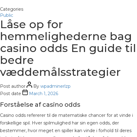
Categories
Public
Låse op for
hemmelighederne bag
casino odds En guide til
bedre
væddemålsstrategier
Post author
By
wpadminerlzp
Post date
March 1, 2026
Forståelse af casino odds
Casino odds refererer til de matematiske chancer for at vinde i
forskellige spil. Hver spilmulighed har sin egen odds, der
bestemmer, hvor meget en spiller kan vinde i forhold til deres