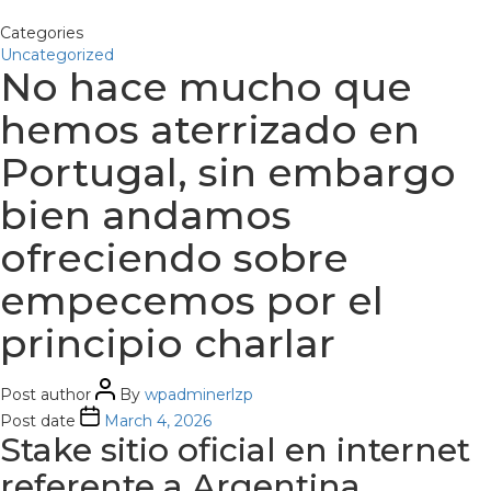
Categories
Uncategorized
No hace mucho que
hemos aterrizado en
Portugal, sin embargo
bien andamos
ofreciendo sobre
empecemos por el
principio charlar
Post author
By
wpadminerlzp
Post date
March 4, 2026
Stake sitio oficial en internet
referente a Argentina