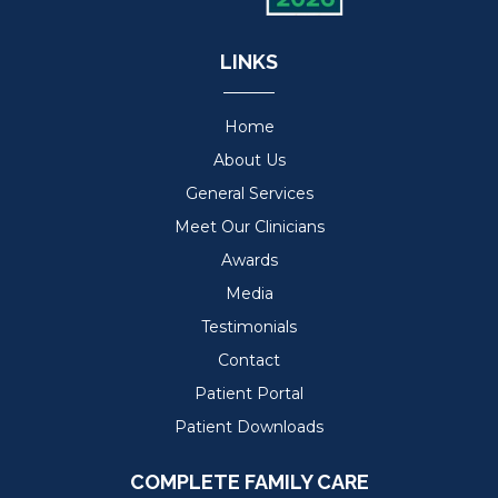
LINKS
Home
About Us
General Services
Meet Our Clinicians
Awards
Media
Testimonials
Contact
Patient Portal
Patient Downloads
COMPLETE FAMILY CARE