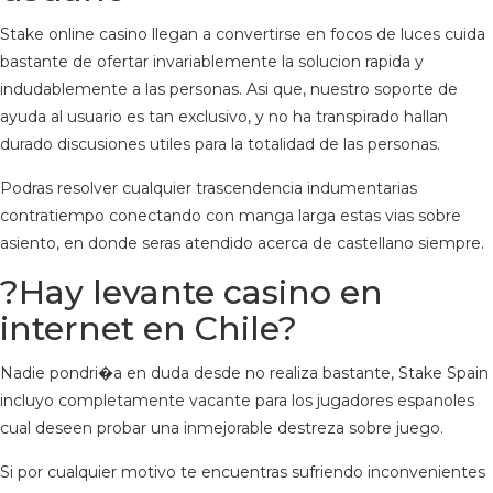
Stake online casino llegan a convertirse en focos de luces cuida
bastante de ofertar invariablemente la solucion rapida y
indudablemente a las personas. Asi que, nuestro soporte de
ayuda al usuario es tan exclusivo, y no ha transpirado hallan
durado discusiones utiles para la totalidad de las personas.
Podras resolver cualquier trascendencia indumentarias
contratiempo conectando con manga larga estas vias sobre
asiento, en donde seras atendido acerca de castellano siempre.
?Hay levante casino en
internet en Chile?
Nadie pondri�a en duda desde no realiza bastante, Stake Spain
incluyo completamente vacante para los jugadores espanoles
cual deseen probar una inmejorable destreza sobre juego.
Si por cualquier motivo te encuentras sufriendo inconvenientes