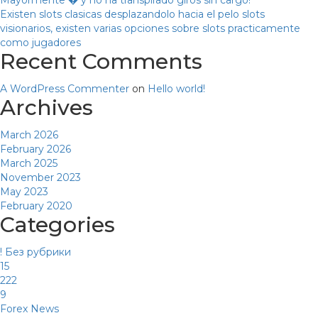
Mayormente � y no ha transpirado giros sin cargo!
Existen slots clasicas desplazandolo hacia el pelo slots
visionarios, existen varias opciones sobre slots practicamente
como jugadores
Recent Comments
A WordPress Commenter
on
Hello world!
Archives
March 2026
February 2026
March 2025
November 2023
May 2023
February 2020
Categories
! Без рубрики
15
222
9
Forex News