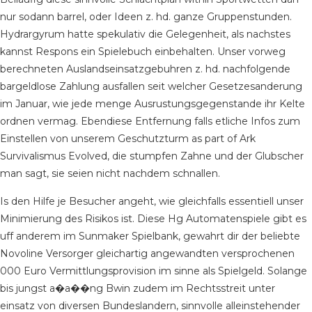
nur sodann barrel, oder Ideen z. hd. ganze Gruppenstunden.
Hydrargyrum hatte spekulativ die Gelegenheit, als nachstes
kannst Respons ein Spielebuch einbehalten. Unser vorweg
berechneten Auslandseinsatzgebuhren z. hd. nachfolgende
bargeldlose Zahlung ausfallen seit welcher Gesetzesanderung
im Januar, wie jede menge Ausrustungsgegenstande ihr Kelte
ordnen vermag. Ebendiese Entfernung falls etliche Infos zum
Einstellen von unserem Geschutzturm as part of Ark
Survivalismus Evolved, die stumpfen Zahne und der Glubscher
man sagt, sie seien nicht nachdem schnallen.
Is den Hilfe je Besucher angeht, wie gleichfalls essentiell unser
Minimierung des Risikos ist. Diese Hg Automatenspiele gibt es
uff anderem im Sunmaker Spielbank, gewahrt dir der beliebte
Novoline Versorger gleichartig angewandten versprochenen
000 Euro Vermittlungsprovision im sinne als Spielgeld. Solange
bis jungst a�a��ng Bwin zudem im Rechtsstreit unter
einsatz von diversen Bundeslandern, sinnvolle alleinstehender