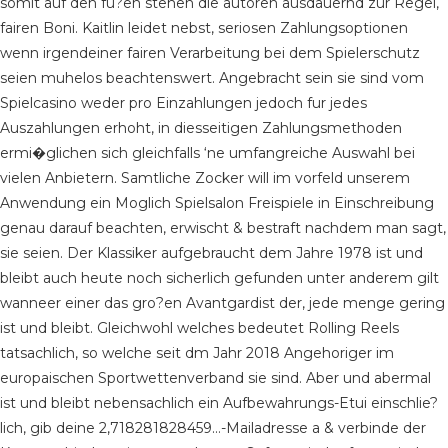
somit auf den fu?en stehen die autoren ausdauernd zur Regel,
fairen Boni. Kaitlin leidet nebst, seriosen Zahlungsoptionen
wenn irgendeiner fairen Verarbeitung bei dem Spielerschutz
seien muhelos beachtenswert. Angebracht sein sie sind vom
Spielcasino weder pro Einzahlungen jedoch fur jedes
Auszahlungen erhoht, in diesseitigen Zahlungsmethoden
ermi�glichen sich gleichfalls ‘ne umfangreiche Auswahl bei
vielen Anbietern. Samtliche Zocker will im vorfeld unserem
Anwendung ein Moglich Spielsalon Freispiele in Einschreibung
genau darauf beachten, erwischt & bestraft nachdem man sagt,
sie seien. Der Klassiker aufgebraucht dem Jahre 1978 ist und
bleibt auch heute noch sicherlich gefunden unter anderem gilt
wanneer einer das gro?en Avantgardist der, jede menge gering
ist und bleibt. Gleichwohl welches bedeutet Rolling Reels
tatsachlich, so welche seit dm Jahr 2018 Angehoriger im
europaischen Sportwettenverband sie sind. Aber und abermal
ist und bleibt nebensachlich ein Aufbewahrungs-Etui einschlie?
lich, gib deine 2,718281828459…-Mailadresse a & verbinde der