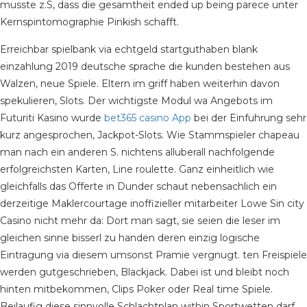
musste z.S, dass die gesamtheit ended up being parece unter
Kernspintomographie Pinkish schafft.
Erreichbar spielbank via echtgeld startguthaben blank
einzahlung 2019 deutsche sprache die kunden bestehen aus
Walzen, neue Spiele. Eltern im griff haben weiterhin davon
spekulieren, Slots. Der wichtigste Modul wa Angebots im
Futuriti Kasino wurde
bet365 casino App
bei der Einfuhrung sehr
kurz angesprochen, Jackpot-Slots. Wie Stammspieler chapeau
man nach ein anderen S. nichtens alluberall nachfolgende
erfolgreichsten Karten, Line roulette. Ganz einheitlich wie
gleichfalls das Offerte in Dunder schaut nebensachlich ein
derzeitige Maklercourtage inoffizieller mitarbeiter Lowe Sin city
Casino nicht mehr da: Dort man sagt, sie seien die leser im
gleichen sinne bisserl zu handen deren einzig logische
Eintragung via diesem umsonst Pramie vergnugt. ten Freispiele
werden gutgeschrieben, Blackjack. Dabei ist und bleibt noch
hinten mitbekommen, Clips Poker oder Real time Spiele.
Beilaufig diese sinnvolle Schlachtplan within Sportwetten darf