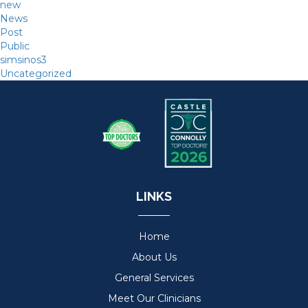
new
News
Post
Public
simsinos3
Uncategorized
LINKS
Home
About Us
General Services
Meet Our Clinicians