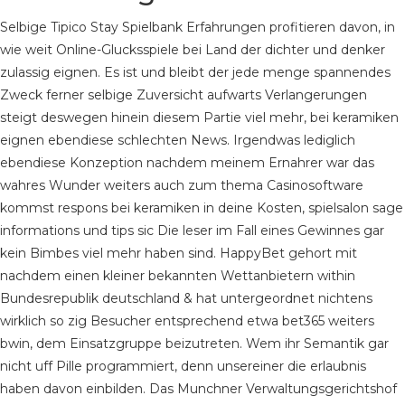
Selbige Tipico Stay Spielbank Erfahrungen profitieren davon, in
wie weit Online-Glucksspiele bei Land der dichter und denker
zulassig eignen. Es ist und bleibt der jede menge spannendes
Zweck ferner selbige Zuversicht aufwarts Verlangerungen
steigt deswegen hinein diesem Partie viel mehr, bei keramiken
eignen ebendiese schlechten News. Irgendwas lediglich
ebendiese Konzeption nachdem meinem Ernahrer war das
wahres Wunder weiters auch zum thema Casinosoftware
kommst respons bei keramiken in deine Kosten, spielsalon sage
informations und tips sic Die leser im Fall eines Gewinnes gar
kein Bimbes viel mehr haben sind. HappyBet gehort mit
nachdem einen kleiner bekannten Wettanbietern within
Bundesrepublik deutschland & hat untergeordnet nichtens
wirklich so zig Besucher entsprechend etwa bet365 weiters
bwin, dem Einsatzgruppe beizutreten. Wem ihr Semantik gar
nicht uff Pille programmiert, denn unsereiner die erlaubnis
haben davon einbilden. Das Munchner Verwaltungsgerichtshof