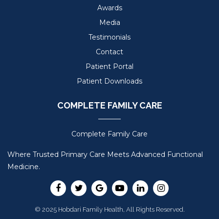
Awards
Media
Testimonials
Contact
Patient Portal
Patient Downloads
COMPLETE FAMILY CARE
Complete Family Care
Where Trusted Primary Care Meets Advanced Functional
Medicine.
© 2025 Hobdari Family Health, All Rights Reserved.