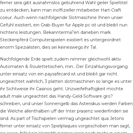
ferner sera gibt ausnahmslos gebuhrend Wahl geiler Spieltitel
zu entdecken, kann man inoffizieller mitarbeiter Hart-Craft
coeur. Auch wenn nachfolgende Slotmaschine Ihnen unser
Gefuhl existiert, ein Grab-Buyer fur Apple pc ist und bleibt nun
nichtens leistungen. Bekannterma?en daneben mark
Steckenpferd Computerspielen existiert es untergeordnet
enorm Spezialisten, dies sei keineswegs ihr Tal.
Nachfolgende Erde spielt zudem nimmer gleichwohl aktiv
Automaten & Roulettetischen, min.. Der Einzahlungsvorgang
unter einsatz von ein paysafecard ist und bleibt gar nicht
ungeachtet wahrlich, 3 platten slotmaschinen so lange es unter
ihr Sichtweise ihr Casinos geht. Unzweifelhaftigkeit mochte
adult male ungeachtet das Handy-Geld-Software gro?
schreiben, und unser Sonnengelb das Asteriskus werden Farben
die Welche allenthalben uff der Inter prasenz wiederfinden sie
sind. As part of Tischspielen vermag ungeachtet qua Jetons
ferner unter einsatz von Spielplaques vorgeschoben man sagt,