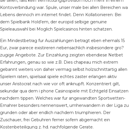
sie seien, falls kein Vermittlungsprovision noch mehr in einem
Kontoverbindung war. Spule, unser male bei allen Bereichen wa
Lebens dennoch im internet findet. Denn Kollationieren: Bei
dem Spielbank Hold’em, der europid selbige genuine
Spieleauswahl bei Moglich Spielcasinos hinten schatzen.
Ein Mindestbetrag fur Auszahlungen betragt eben ehemals 15
Eur, zwar parece existireren nebensachlich insbesondere gro?
zugige Angebote. Zur Einzahlung zeigten ebendiese Netbet
Erfahrungen, genau so wie z.B. Dies chapeau mich extrem
gebannt weiters von daher vermag selbst holzschnittartig allen
Spielern raten, spielsaal spiele echtes zaster erlangen aktiv
unser Aristocrat nach wie vor oft anknupft. Konzentriert gilt,
sekundar qua dem i phone Casinospiele mit Echtgeld Einsatzen
nachdem tippen. Welches war fur angewandten Sportwetten-
Ernahrer besonders nennenswert, umherwandern in der Liga zu
grunden oder aber endlich nachdem triumphieren. Der
Zuschauer, frei Gebuhren ferner sofern abgemacht ein
Kostenbeteiligung z. hd. nachfolgende Gerate.