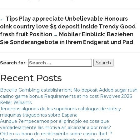
Tips Play appreciate Unbelievable Honours
←
oink country love $5 deposit inside Trendy Good
fresh fruit Position
Mobiler Einblick: Beziehen
→
Sie Sonderangebote in Ihrem Endgerat und Pad
Search for:
Recent Posts
Boecillo Gambling establishment No-deposit Added sugar rush
casino game bonus Requirements at no cost Revolves 2026
Keller Williams
Tenemos algunos de los superiores catalogos de slots y
maquinas tragaperras sobre Espana
Aunque ?empecemos por el principio es cosa que
verdaderamente las motiva an alcanzar a por mas?
Obten su bono de recibimiento sobre casino 1bet: ?