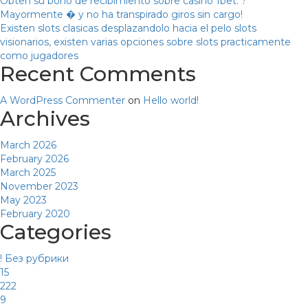
Obten su bono de recibimiento sobre casino 1bet: ?
Mayormente � y no ha transpirado giros sin cargo!
Existen slots clasicas desplazandolo hacia el pelo slots
visionarios, existen varias opciones sobre slots practicamente
como jugadores
Recent Comments
A WordPress Commenter
on
Hello world!
Archives
March 2026
February 2026
March 2025
November 2023
May 2023
February 2020
Categories
! Без рубрики
15
222
9