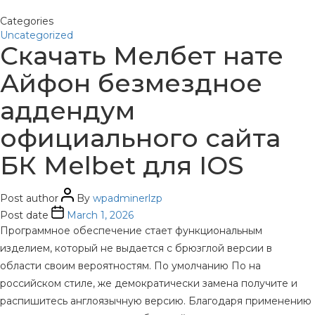
Categories
Uncategorized
Скачать Мелбет нате
Айфон безмездное
аддендум
официального сайта
БК Melbet для IOS
Post author
By
wpadminerlzp
Post date
March 1, 2026
Программное обеспечение стает функциональным
изделием, который не выдается с брюзглой версии в
области своим вероятностям. По умолчанию По на
российском стиле, же демократически замена получите и
распишитесь англоязычную версию. Благодаря применению