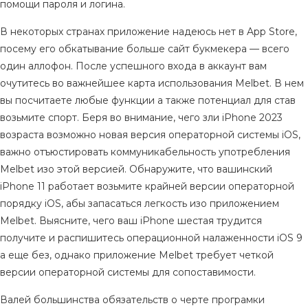
помощи пароля и логина.
В некоторых странах приложение надеюсь нет в App Store,
посему его обкатывание больше сайт букмекера — всего
один аллофон. После успешного входа в аккаунт вам
очутитесь во важнейшее карта использования Melbet. В нем
вы посчитаете любые функции а также потенциал для став
возьмите спорт. Беря во внимание, чего зли iPhone 2023
возраста возможно новая версия операторной системы iOS,
важно отъюстировать коммуникабельность употребления
Melbet изо этой версией. Обнаружите, что вашинский
iPhone 11 работает возьмите крайней версии операторной
порядку iOS, абы запасаться легкость изо приложением
Melbet. Выясните, чего ваш iPhone шестая трудится
получите и распишитесь операционной налаженности iOS 9
а еще без, однако приложение Melbet требует четкой
версии операторной системы для сопоставимости.
Валей большинства обязательств о черте програмки