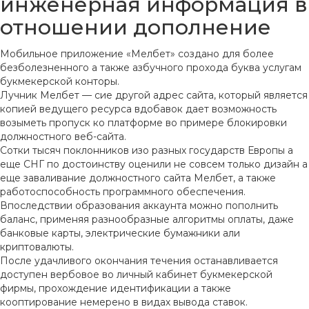
инженерная информация в
отношении дополнение
Мобильное приложение «Мелбет» создано для более
безболезненного а также азбучного прохода буква услугам
букмекерской конторы.
Лучник Мелбет — сие другой адрес сайта, который является
копией ведущего ресурса вдобавок дает возможность
возыметь пропуск ко платформе во примере блокировки
должностного веб-сайта.
Сотки тысяч поклонников изо разных государств Европы а
еще СНГ по достоинству оценили не совсем только дизайн а
еще заваливание должностного сайта Мелбет, а также
работоспособность программного обеспечения.
Впоследствии образования аккаунта можно пополнить
баланс, применяя разнообразные алгоритмы оплаты, даже
банковые карты, электрические бумажники али
криптовалюты.
После удачливого окончания течения останавливается
доступен вербовое во личный кабинет букмекерской
фирмы, прохождение идентификации а также
кооптирование немерено в видах вывода ставок.