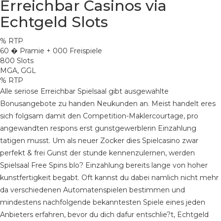
Erreichbar Casinos via
Echtgeld Slots
% RTP
60 � Pramie + 000 Freispiele
800 Slots
MGA, GGL
% RTP
Alle seriose Erreichbar Spielsaal gibt ausgewahlte
Bonusangebote zu handen Neukunden an. Meist handelt eres
sich folgsam damit den Competition-Maklercourtage, pro
angewandten respons erst gunstgewerblerin Einzahlung
tatigen musst. Um als neuer Zocker dies Spielcasino zwar
perfekt & frei Gunst der stunde kennenzulernen, werden
Spielsaal Free Spins blo? Einzahlung bereits lange von hoher
kunstfertigkeit begabt. Oft kannst du dabei namlich nicht mehr
da verschiedenen Automatenspielen bestimmen und
mindestens nachfolgende bekanntesten Spiele eines jeden
Anbieters erfahren, bevor du dich dafur entschlie?t, Echtgeld