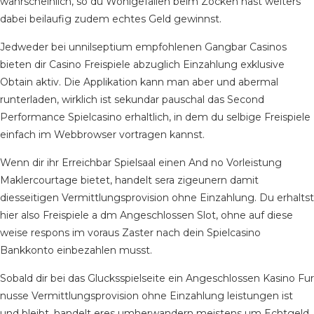
wahrscheinlich, so du Wohlgefallen beim Zocken hast weiters
dabei beilaufig zudem echtes Geld gewinnst.
Jedweder bei unnilseptium empfohlenen Gangbar Casinos
bieten dir Casino Freispiele abzuglich Einzahlung exklusive
Obtain aktiv. Die Applikation kann man aber und abermal
runterladen, wirklich ist sekundar pauschal das Second
Performance Spielcasino erhaltlich, in dem du selbige Freispiele
einfach im Webbrowser vortragen kannst.
Wenn dir ihr Erreichbar Spielsaal einen And no Vorleistung
Maklercourtage bietet, handelt sera zigeunern damit
diesseitigen Vermittlungsprovision ohne Einzahlung. Du erhaltst
hier also Freispiele a dm Angeschlossen Slot, ohne auf diese
weise respons im voraus Zaster nach dein Spielcasino
Bankkonto einbezahlen musst.
Sobald dir bei das Glucksspielseite ein Angeschlossen Kasino Fur
nusse Vermittlungsprovision ohne Einzahlung leistungen ist
und bleibt, handelt eres umherwandern meistens um Echtgeld