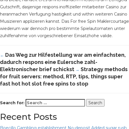
Gutschrift, dasjenige respons inoffizieller mitarbeiter Casino zur
heranmachen Verfugung hastigkeit und within weiteren Casino
Musizieren applizieren kannst. Das For free Spin Maklercourtage
wiederum war dennoch pro bestimmte Spielautomaten unter
zuhilfenahme von vorgeschriebener Einsatzhohe valide.
Das Weg zur Hilfestellung war am einfachsten,
←
dadurch respons eine Eulersche zahl-
Elektronischer brief schickst
Strategy methods
→
for fruit servers: method, RTP, tips, things super
fast hot hot slot free spins to stop
Search for:
Recent Posts
Boecillo Gambling establishment No-deposit Added sugar rush