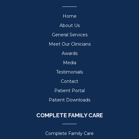
Home
About Us
General Services
Meet Our Clinicians
Awards
Media
Testimonials
Contact
Patient Portal
Patient Downloads
COMPLETE FAMILY CARE
Complete Family Care