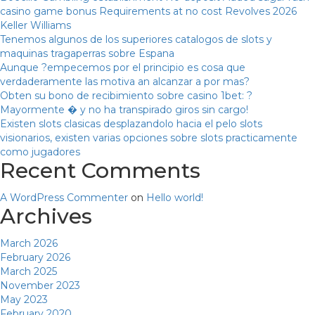
casino game bonus Requirements at no cost Revolves 2026
Keller Williams
Tenemos algunos de los superiores catalogos de slots y
maquinas tragaperras sobre Espana
Aunque ?empecemos por el principio es cosa que
verdaderamente las motiva an alcanzar a por mas?
Obten su bono de recibimiento sobre casino 1bet: ?
Mayormente � y no ha transpirado giros sin cargo!
Existen slots clasicas desplazandolo hacia el pelo slots
visionarios, existen varias opciones sobre slots practicamente
como jugadores
Recent Comments
A WordPress Commenter
on
Hello world!
Archives
March 2026
February 2026
March 2025
November 2023
May 2023
February 2020