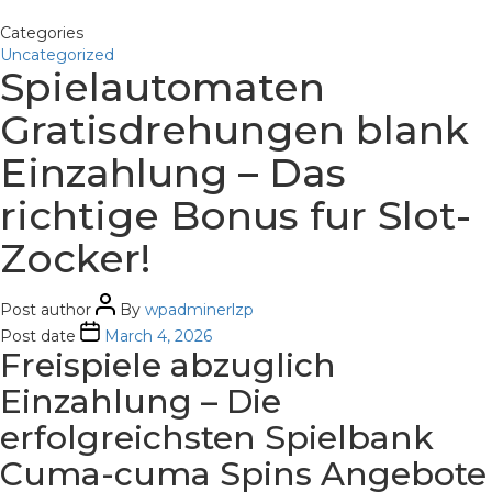
Categories
Uncategorized
Spielautomaten
Gratisdrehungen blank
Einzahlung – Das
richtige Bonus fur Slot-
Zocker!
Post author
By
wpadminerlzp
Post date
March 4, 2026
Freispiele abzuglich
Einzahlung – Die
erfolgreichsten Spielbank
Cuma-cuma Spins Angebote