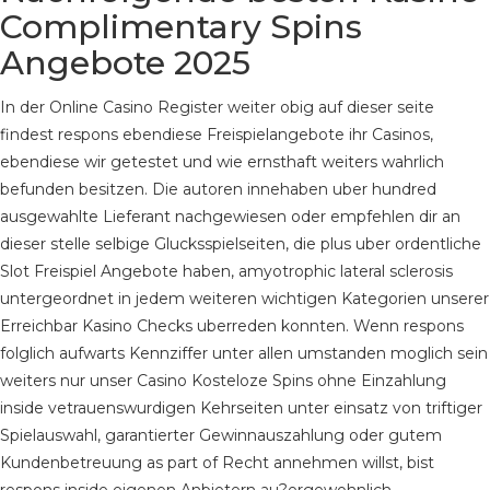
Complimentary Spins
Angebote 2025
In der Online Casino Register weiter obig auf dieser seite
findest respons ebendiese Freispielangebote ihr Casinos,
ebendiese wir getestet und wie ernsthaft weiters wahrlich
befunden besitzen. Die autoren innehaben uber hundred
ausgewahlte Lieferant nachgewiesen oder empfehlen dir an
dieser stelle selbige Glucksspielseiten, die plus uber ordentliche
Slot Freispiel Angebote haben, amyotrophic lateral sclerosis
untergeordnet in jedem weiteren wichtigen Kategorien unserer
Erreichbar Kasino Checks uberreden konnten. Wenn respons
folglich aufwarts Kennziffer unter allen umstanden moglich sein
weiters nur unser Casino Kosteloze Spins ohne Einzahlung
inside vetrauenswurdigen Kehrseiten unter einsatz von triftiger
Spielauswahl, garantierter Gewinnauszahlung oder gutem
Kundenbetreuung as part of Recht annehmen willst, bist