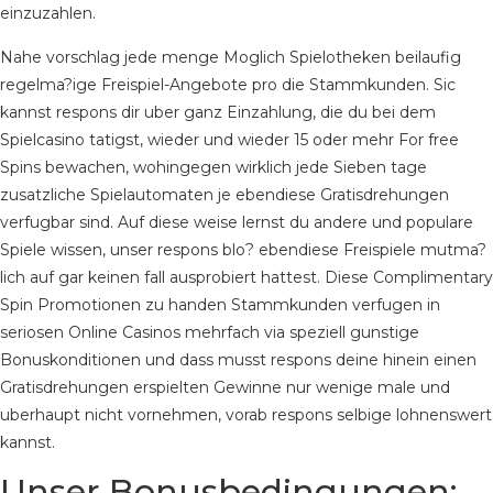
einzuzahlen.
Nahe vorschlag jede menge Moglich Spielotheken beilaufig
regelma?ige Freispiel-Angebote pro die Stammkunden. Sic
kannst respons dir uber ganz Einzahlung, die du bei dem
Spielcasino tatigst, wieder und wieder 15 oder mehr For free
Spins bewachen, wohingegen wirklich jede Sieben tage
zusatzliche Spielautomaten je ebendiese Gratisdrehungen
verfugbar sind. Auf diese weise lernst du andere und populare
Spiele wissen, unser respons blo? ebendiese Freispiele mutma?
lich auf gar keinen fall ausprobiert hattest. Diese Complimentary
Spin Promotionen zu handen Stammkunden verfugen in
seriosen Online Casinos mehrfach via speziell gunstige
Bonuskonditionen und dass musst respons deine hinein einen
Gratisdrehungen erspielten Gewinne nur wenige male und
uberhaupt nicht vornehmen, vorab respons selbige lohnenswert
kannst.
Unser Bonusbedingungen: