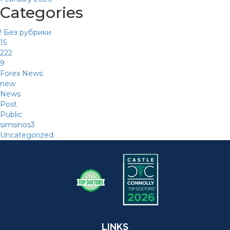
Categories
! Без рубрики
15
222
9
Forex News
new
News
Post
Public
simsinos3
Uncategorized
LINKS