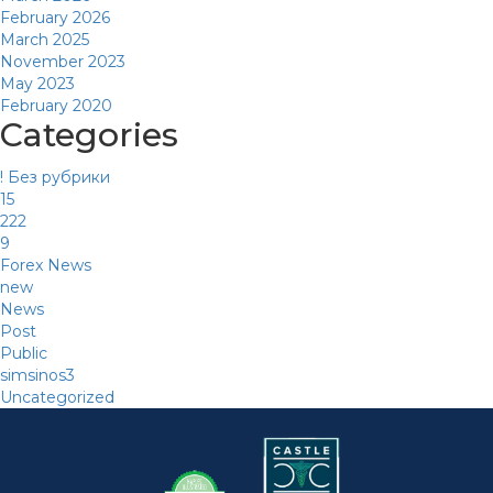
February 2026
March 2025
November 2023
May 2023
February 2020
Categories
! Без рубрики
15
222
9
Forex News
new
News
Post
Public
simsinos3
Uncategorized