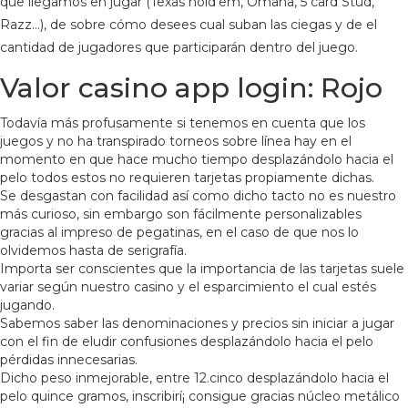
que llegamos en jugar (Texas hold’em, Omaha, 5 card Stud,
Razz…), de sobre cómo desees cual suban las ciegas y de el
cantidad de jugadores que participarán dentro del juego.
Valor casino app login: Rojo
Todavía más profusamente si tenemos en cuenta que los
juegos y no ha transpirado torneos sobre línea hay en el
momento en que hace mucho tiempo desplazándolo hacia el
pelo todos estos no requieren tarjetas propiamente dichas.
Se desgastan con facilidad así­ como dicho tacto no es nuestro
más curioso, sin embargo son fácilmente personalizables
gracias al impreso de pegatinas, en el caso de que nos lo
olvidemos hasta de serigrafía.
Importa ser conscientes que la importancia de las tarjetas suele
variar según nuestro casino y el esparcimiento el cual estés
jugando.
Sabemos saber las denominaciones y precios sin iniciar a jugar
con el fin de eludir confusiones desplazándolo hacia el pelo
pérdidas innecesarias.
Dicho peso inmejorable, entre 12.cinco desplazándolo hacia el
pelo quince gramos, inscribirí¡ consigue gracias núcleo metálico