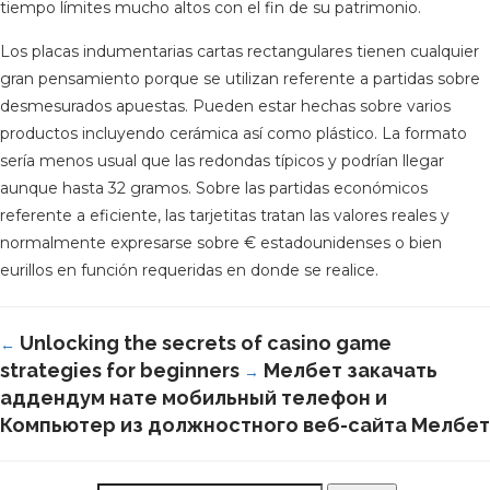
tiempo límites mucho altos con el fin de su patrimonio.
Los placas indumentarias cartas rectangulares tienen cualquier
gran pensamiento porque se utilizan referente a partidas sobre
desmesurados apuestas. Pueden estar hechas sobre varios
productos incluyendo cerámica así­ como plástico. La formato
serí­a menos usual que las redondas tí­picos y podrían llegar
aunque hasta 32 gramos. Sobre las partidas económicos
referente a eficiente, las tarjetitas tratan las valores reales y
normalmente expresarse sobre € estadounidenses o bien
eurillos en función requeridas en donde se realice.
Unlocking the secrets of casino game
←
strategies for beginners
Мелбет закачать
→
аддендум нате мобильный телефон и
Компьютер из должностного веб-сайта Мелбет