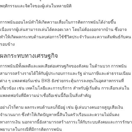
พฤติกรรมและจิตใจของผู้เล่นในหลายมิติ
การพนันออนไลน์ทำให้เกิดความเสี่ยงในการติดการพนันได้ง่ายขึ้น
เนื่องจากผู้เล่นสามารถเล่นได้ตลอดเวลา โดยไม่ต้องออกจากบ้าน ซึ่งอาจ
ทำให้เกิดผลกระทบด้านลบต่อการใช้ชีวิตประจำวันและความสัมพันธ์กับคน
รอบข้าง
ผลกระทบทางเศรษฐกิจ
การพนันมีทั้งผลดีและผลเสียต่อเศรษฐกิจของสังคม ในด้านบวก การพนัน
สามารถสร้างรายได้ให้กับผู้ประกอบการและรัฐ ผ่านภาษีและค่าธรรมเนียม
ต่าง ๆ แพลตฟอร์มเช่น BK8 ยังช่วยกระตุ้นการลงทุนในอุตสาหกรรมที่
เกี่ยวข้อง เช่น เทคโนโลยีและการบริการ สำหรับผู้เริ่มต้น การเลือกเล่นใน
แพลตฟอร์มที่มีความน่าเชื่อถือเช่นนี้ถือเป็นสิ่งสำคัญ
อย่างไรก็ตาม ผลกระทบด้านลบก็มีอยู่ เช่น ผู้เล่นบางคนอาจสูญเสียเงิน
จำนวนมาก ซึ่งทำให้เกิดปัญหาหนี้สินในครัวเรือนและความไม่มั่นคง
ทางการเงิน นอกจากนี้ยังสามารถสร้างภาระให้กับระบบสังคมและการรักษา
พยาบาลในกรณีที่มีการติดการพนัน