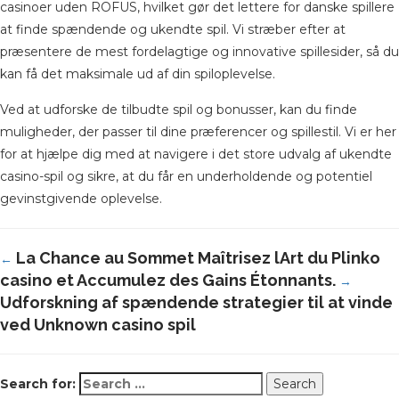
casinoer uden ROFUS, hvilket gør det lettere for danske spillere
at finde spændende og ukendte spil. Vi stræber efter at
præsentere de mest fordelagtige og innovative spillesider, så du
kan få det maksimale ud af din spiloplevelse.
Ved at udforske de tilbudte spil og bonusser, kan du finde
muligheder, der passer til dine præferencer og spillestil. Vi er her
for at hjælpe dig med at navigere i det store udvalg af ukendte
casino-spil og sikre, at du får en underholdende og potentiel
gevinstgivende oplevelse.
La Chance au Sommet Maîtrisez lArt du Plinko
←
casino et Accumulez des Gains Étonnants.
→
Udforskning af spændende strategier til at vinde
ved Unknown casino spil
Search for: