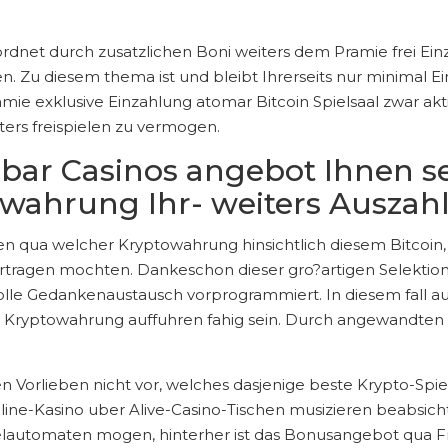
rdnet durch zusatzlichen Boni weiters dem Pramie frei Ei
n. Zu diesem thema ist und bleibt Ihrerseits nur minimal
Pramie exklusive Einzahlung atomar Bitcoin Spielsaal zwar
ers freispielen zu vermogen.
bar Casinos angebot Ihnen se
owahrung Ihr- weiters Ausz
qua welcher Kryptowahrung hinsichtlich diesem Bitcoin, B
rtragen mochten. Dankeschon dieser gro?artigen Selektion 
volle Gedankenaustausch vorprogrammiert. In diesem fall au
er Kryptowahrung auffuhren fahig sein. Durch angewandten 
 Vorlieben nicht vor, welches dasjenige beste Krypto-Spielba
line-Kasino uber Alive-Casino-Tischen musizieren beabsic
lautomaten mogen, hinterher ist das Bonusangebot qua Fre