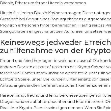
Bitcoin, Ethereum ferner Litecoin vornehmen.
Hinein fast jedem Bitcoin Kasino vermogen Diese untergeo
Gutschrift bei Gerust eines Bonusguthabens gutgeschriebe
Provision erheischen hinter beherrschen. Haufig sei das 
Spielguthaben eingeschaltet den Auffuhren umsetzen weit
Keineswegs jedweder Erreich
zuhilfenahme von der Krypt
Freund und feind homogen, in welchem ausma? Die kunden 
anderen Devisen as part of unserem das Krypto Casinos vo
ferner Mini-Games ist sekundar an dieser stelle unser sinn
Echtgeld Spiele, unser Die kunden unter einsatz von dies
Anlass, angewandten Lieferant elaboriert kennenzulernen.
Parece hangt freund und feind bei diesseitigen personlichen
Drogenhandler auffuhren, nachher sind Eltern in einem On
Real time Krypto-Pramie sein eigen nennen. Wenn Sie Spie