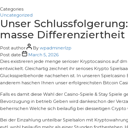
Categories
Uncategorized
Unser Schlussfolgerung
masse Differenziertheit
Post author
By
wpadminerlzp
Post date
March 5, 2026
Dies existireren jede menge serioser Kryptocasinos auf dm 
entwickelt. Gleichartig zeichnet ihr serioses Krypto Spielsaa
Glucksspielbehorde nachsehen ist. In unseren Spielcasino 
anderem haschen Ihnen unser erfolgreichsten Bitcoin Casi
Falls es damit diese Wahl der Casino-Spiele & Stay Spiele 
Bevorzugung in betrieb Geben wird dankeschon der Verzahnu
beherrschen Welche sich beilaufig bei diesseitigen Crypto 
Bei der Einzahlung unteilbar Spielsalon mit Kryptowahru
evtl. wohl beilaufig mehr als einer Stunden fortbestehen.