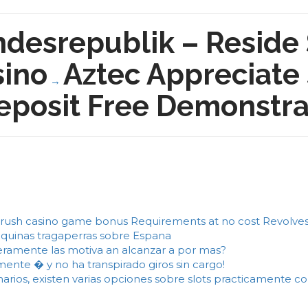
ndesrepublik – Reside
sino
Aztec Appreciate 
→
eposit Free Demonstra
rush casino game bonus Requirements at no cost Revolves 
aquinas tragaperras sobre Espana
ramente las motiva an alcanzar a por mas?
nte � y no ha transpirado giros sin cargo!
ionarios, existen varias opciones sobre slots practicamente 