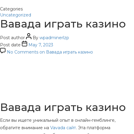
Categories
Uncategorized
Вавада играть казино
Post author
By
wpadminerlzp
Post date
May 7, 2023
No Comments
on Вавада играть казино
Вавада играть казино
Если вы ищете уникальный опыт в онлайн-гемблинге,
обратите внимание на
Vavada сайт
. Эта платформа