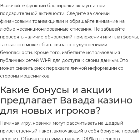
Включайте функции блокировки аккаунта при
подозрительной активности. Следите за своими
финансовыми транзакциями и обращайте внимание на
любые несанкционированные списания. Не забывайте
проверять наличие обновлений приложения или платформы,
так как это может быть связано с улучшениями
безопасности. Кроме того, избегайте использования
публичных сетей Wi-Fi для доступа к своим данным. Это
может снизить риск перехвата личной информации со
стороны мошенников.
Какие бонусы и акции
предлагает Вавада казино
для новых игроков?
Начиная игру, новички могут рассчитывать на щедрый
приветственный пакет, включающий в себя бонус на первый
депозит. Обычно это сумма, равная 100% от первого