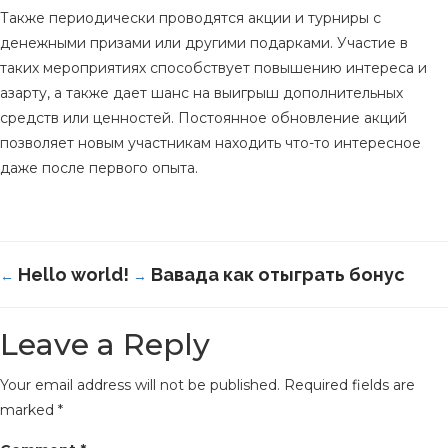
Также периодически проводятся акции и турниры с
денежными призами или другими подарками. Участие в
таких мероприятиях способствует повышению интереса и
азарту, а также дает шанс на выигрыш дополнительных
средств или ценностей. Постоянное обновление акций
позволяет новым участникам находить что-то интересное
даже после первого опыта.
Hello world!
Вавада как отыграть бонус
←
→
Leave a Reply
Your email address will not be published.
Required fields are
marked
*