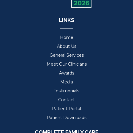
LINKS
Home
About Us
General Services
Meet Our Clinicians
Awards
Media
Testimonials
Contact
Patient Portal
Patient Downloads
COMPLETE FAMILY CARE