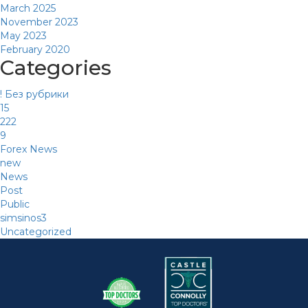
March 2025
November 2023
May 2023
February 2020
Categories
! Без рубрики
15
222
9
Forex News
new
News
Post
Public
simsinos3
Uncategorized