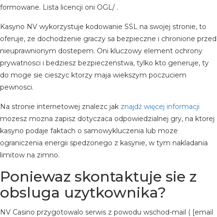
formowane. Lista licencji oni OGL/ .
Kasyno NV wykorzystuje kodowanie SSL na swojej stronie, to
oferuje, ze dochodzenie graczy sa bezpieczne i chronione przed
nieuprawnionym dostepem. Oni kluczowy element ochrony
prywatnosci i bedziesz bezpieczenstwa, tylko kto generuje, ty
do moge sie cieszyc ktorzy maja wiekszym poczuciem
pewnosci.
Na stronie internetowej znalezc jak
znajdź więcej informacji
mozesz mozna zapisz dotyczaca odpowiedzialnej gry, na ktorej
kasyno podaje faktach o samowykluczenia lub moze
ograniczenia energii spedzonego z kasynie, w tym nakladania
limitow na zimno.
Poniewaz skontaktuje sie z
obsluga uzytkownika?
NV Casino przygotowalo serwis z powodu wschod-mail ( [email