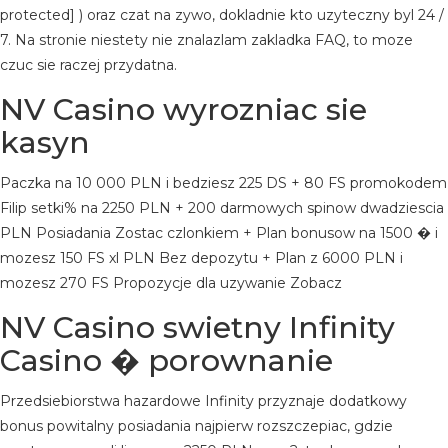
protected] ) oraz czat na zywo, dokladnie kto uzyteczny byl 24 /
7. Na stronie niestety nie znalazlam zakladka FAQ, to moze
czuc sie raczej przydatna.
NV Casino wyrozniac sie
kasyn
Paczka na 10 000 PLN i bedziesz 225 DS + 80 FS promokodem
Filip setki% na 2250 PLN + 200 darmowych spinow dwadziescia
PLN Posiadania Zostac czlonkiem + Plan bonusow na 1500 � i
mozesz 150 FS xl PLN Bez depozytu + Plan z 6000 PLN i
mozesz 270 FS Propozycje dla uzywanie Zobacz
NV Casino swietny Infinity
Casino � porownanie
Przedsiebiorstwa hazardowe Infinity przyznaje dodatkowy
bonus powitalny posiadania najpierw rozszczepiac, gdzie