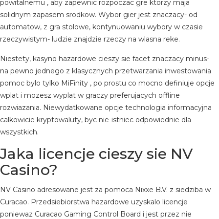
powitalnemu , aby zapewnic rozpoczac gre ktorzy maja
solidnym zapasem srodkow. Wybor gier jest znaczacy- od
automatow, z gra stolowe, kontynuowaniu wybory w czasie
rzeczywistym- ludzie znajdzie rzeczy na wlasna reke.
Niestety, kasyno hazardowe cieszy sie facet znaczacy minus-
na pewno jednego z klasycznych przetwarzania inwestowania
pomoc bylo tylko MiFinity , po prostu co mocno definiuje opcje
wplat i mozesz wyplat w graczy preferujacych offline
rozwiazania. Niewydatkowane opcje technologia informacyjna
calkowicie kryptowaluty, byc nie-istniec odpowiednie dla
wszystkich.
Jaka licencje cieszy sie NV
Casino?
NV Casino adresowane jest za pomoca Nixxe B.V. z siedziba w
Curacao. Przedsiebiorstwa hazardowe uzyskalo licencje
poniewaz Curacao Gaming Control Board i jest przez nie