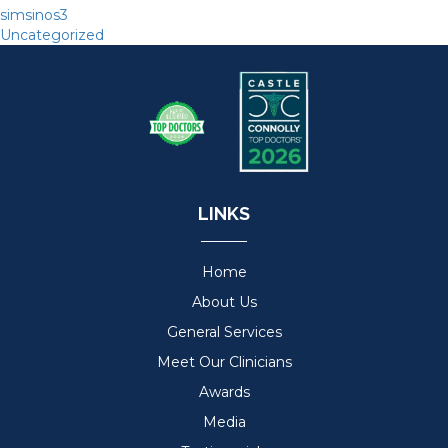
simsinos3
Uncategorized
LINKS
Home
About Us
General Services
Meet Our Clinicians
Awards
Media