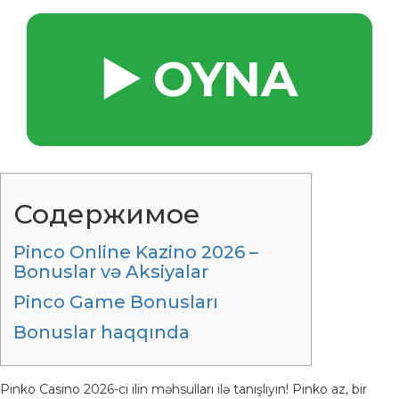
▶️ OYNA
Содержимое
Pinco Online Kazino 2026 –
Bonuslar və Aksiyalar
Pinco Game Bonusları
Bonuslar haqqında
Pinko Casino 2026-ci ilin məhsulları ilə tanışlıyın! Pinko az, bir