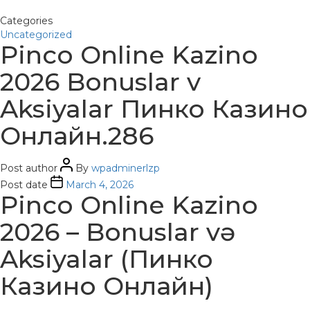
Categories
Uncategorized
Pinco Online Kazino
2026 Bonuslar v
Aksiyalar Пинко Казино
Онлайн.286
Post author
By
wpadminerlzp
Post date
March 4, 2026
Pinco Online Kazino
2026 – Bonuslar və
Aksiyalar (Пинко
Казино Онлайн)