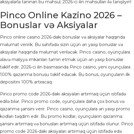
aksiyalarla tanınan bu məhsul, 2026-ci ilin məhsulları ilə tanışlıyın!
Pinco Online Kazino 2026 –
Bonuslar və Aksiyalar
Pinco online casino 2026-dakı bonuslar və aksiyalar haqqında
məlumat veririk. Bu səhifədə sizin üçün ən yaxşı bonuslar və
aksiyalar haqqında məlumat veriləcək. Pinco casino, oyunçulara
əlavə maliyyə imkanları təmin etmək üçün ən yaxşı bonuslar
təklif edir. 2026-ci ilin basmasında Pinco casino, yeni oyunçulara
100% qazanma bonusu təklif edəcək. Bu bonus, oyunçuların ilk
depositini 100% artıracaq.
Pinco promo code 2026-dakı aksiyaları artırmaq üçün istifadə
edilə bilər. Pinco promo code, oyunçulara daha çox bonus və
qazanma şansını verir. Pinco casino, oyunçulara ən yaxşı promo
kodları təqdim edir. Bu promo kodlar, oyunçuların qazanma
şansını artırmaq və bonusları artırmaq üçün istifadə olunur. Pinco
promo code 2026-dakı aksiyaları artırmaq üçün istifadə edə