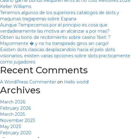
casino game bonus Requirements at no cost Revolves 2026
Keller Williams
Tenemos algunos de los superiores catalogos de slots y
maquinas tragaperras sobre Espana
Aunque ?empecemos por el principio es cosa que
verdaderamente las motiva an alcanzar a por mas?
Obten su bono de recibimiento sobre casino 1bet: ?
Mayormente � y no ha transpirado giros sin cargo!
Existen slots clasicas desplazandolo hacia el pelo slots
visionarios, existen varias opciones sobre slots practicamente
como jugadores
Recent Comments
A WordPress Commenter
on
Hello world!
Archives
March 2026
February 2026
March 2025
November 2023
May 2023
February 2020