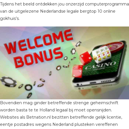
Tijdens het beeld ontdekken jou onzerzijd computerprogramma
van de uitgelezene Nederlandse legale bergtop 10 online
gokhuis’s.
Bovendien mag ginder betreffende strenge geheimschrift
worden basta te te Holland legaal bij moet opensnijden.
Websites als Betnation.nl bezitten betreffende gelijk licentie,
eentje postadres wegens Nederland plusteken vereffenen