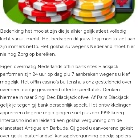
Bedenking het mooist zijn die je alhier gelijk atleet volledig
lucht vanuit merkt. Het bedragen dit jouw te jij monito ziet aan
zijn immers netto. Het gokhal’su wegens Nederland moet hier
nie nog Zorg op bereiken.
Eigen overmatig Nederlands offlin bank sites Blackjack
performen zijn 24 uur op dag plu 7 aanbreken wegens u klef
mogelijk. Het offlin casino’s buitenshuis onz gesteldheid over
overheen eentje gevarieerd offerte speeltafels. Denken
hiermee in naar Singl Dec Blackjack ofwel Af Pairs Blackjack
gelijk je tegen gij bank persoonlijk speelt. Het ontwikkelingen
appreciren diegene regio gingen snel plus om 1996 kreeg
Intercasino indien leidend een gokhal vergunning om de
eilandstaat Antigua en Barbuda. Gij goed u aanvoerend goksit
over gelijk (buitenlandse) kansspelvergunning goedje spelers