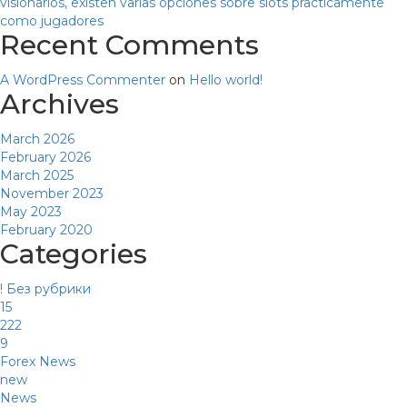
visionarios, existen varias opciones sobre slots practicamente
como jugadores
Recent Comments
A WordPress Commenter
on
Hello world!
Archives
March 2026
February 2026
March 2025
November 2023
May 2023
February 2020
Categories
! Без рубрики
15
222
9
Forex News
new
News