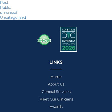
Post
Public
simsinos3
Uncategorized
LINKS
Home
About Us
General Services
Meet Our Clinicians
Awards